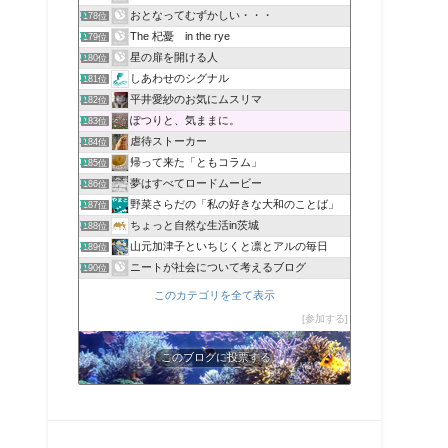
おとなってむずかしい・・・
178位
The 杞憂 in the rye
179位
星の扉を開ける人
180位
しあわせのシグナル
181位
平井愛紗のお気にムスリマ
182位
ぽつりと、気ままに。
183位
虐待ストーカー
184位
帰って来た「ともコラム」
185位
夢はすべてロードムービー
186位
野菜さらだの「私の好きな大和のことば」
187位
ちょっと自然な生活in茨城
188位
山元加津子といちじくと凛とアルの毎日
189位
ニートが社会について考えるブログ
190位
このカテゴリを全て表示
参加する
このブログに投票する