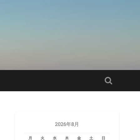
2026年8月
月
火
水
木
金
土
日