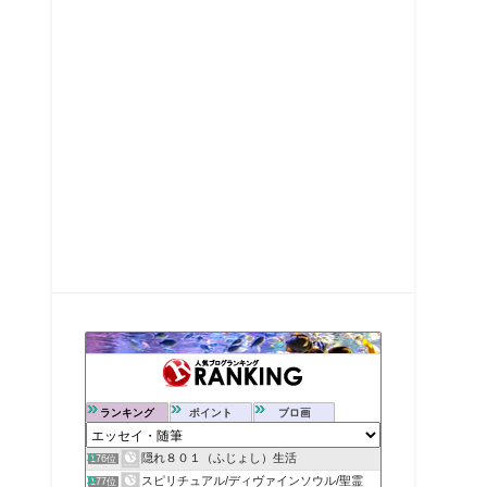
ランキング
ポイント
ブロ画
隠れ８０１（ふじょし）生活
176位
スピリチュアル/ディヴァインソウル/聖霊
177位