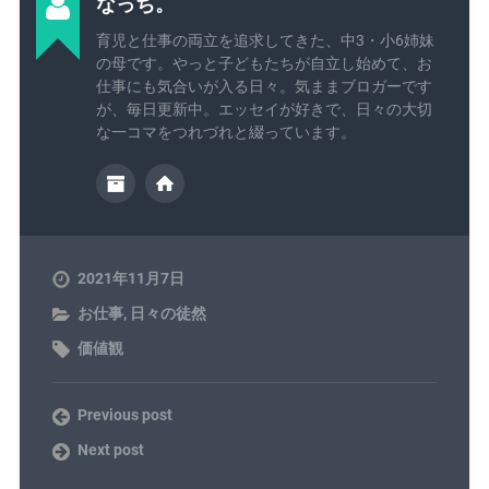
なっち。
育児と仕事の両立を追求してきた、中3・小6姉妹
の母です。やっと子どもたちが自立し始めて、お
仕事にも気合いが入る日々。気ままブロガーです
が、毎日更新中。エッセイが好きで、日々の大切
な一コマをつれづれと綴っています。
2021年11月7日
お仕事
,
日々の徒然
価値観
Previous post
Next post