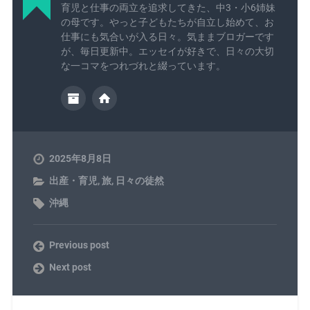
育児と仕事の両立を追求してきた、中3・小6姉妹
の母です。やっと子どもたちが自立し始めて、お
仕事にも気合いが入る日々。気ままブロガーです
が、毎日更新中。エッセイが好きで、日々の大切
な一コマをつれづれと綴っています。
2025年8月8日
出産・育児
,
旅
,
日々の徒然
沖縄
Previous post
Next post