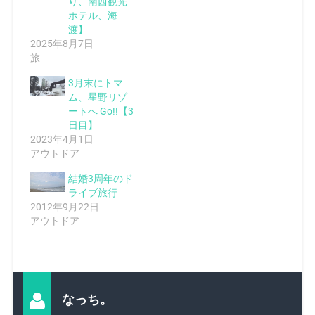
り、南西観光
ホテル、海
渡】
2025年8月7日
旅
3月末にトマ
ム、星野リゾ
ートへ Go!!【3
日目】
2023年4月1日
アウトドア
結婚3周年のド
ライブ旅行
2012年9月22日
アウトドア
なっち。