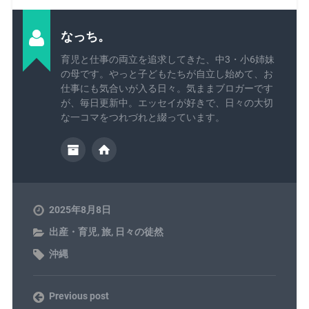
なっち。
育児と仕事の両立を追求してきた、中3・小6姉妹
の母です。やっと子どもたちが自立し始めて、お
仕事にも気合いが入る日々。気ままブロガーです
が、毎日更新中。エッセイが好きで、日々の大切
な一コマをつれづれと綴っています。
2025年8月8日
出産・育児
,
旅
,
日々の徒然
沖縄
Previous post