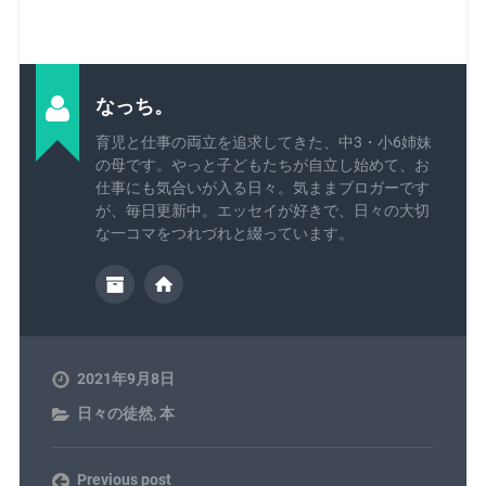
なっち。
育児と仕事の両立を追求してきた、中3・小6姉妹
の母です。やっと子どもたちが自立し始めて、お
仕事にも気合いが入る日々。気ままブロガーです
が、毎日更新中。エッセイが好きで、日々の大切
な一コマをつれづれと綴っています。
2021年9月8日
日々の徒然
,
本
Previous post