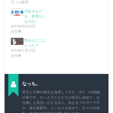
日々の徒然
早起きなの
か、夜更かし
なのか。
2013年9月26日
お仕事
野心はどこに
いった？
2014年1月27日
お仕事
なっち。
育児と仕事の両立を追求してきた、中3・小6姉妹
の母です。やっと子どもたちが自立し始めて、お
仕事にも気合いが入る日々。気ままブロガーです
が、毎日更新中。エッセイが好きで、日々の大切