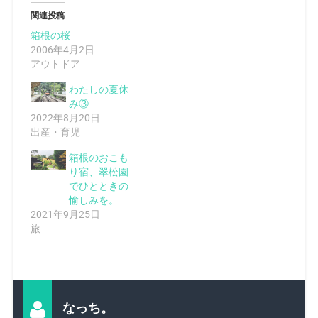
関連投稿
箱根の桜
2006年4月2日
アウトドア
わたしの夏休
み③
2022年8月20日
出産・育児
箱根のおこも
り宿、翠松園
でひとときの
愉しみを。
2021年9月25日
旅
なっち。