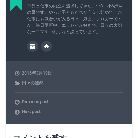
育児と仕事の両立を追求してきた、中3・小6姉妹
の母です。やっと子どもたちが自立し始めて、お
仕事にも気合いが入る日々。気ままブロガーです
が、毎日更新中。エッセイが好きで、日々の大切
な一コマをつれづれと綴っています。
2016年3月19日
日々の徒然
Previous post
Next post
コメントを残す