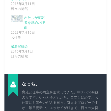
2013年3月11日
日々の徒然
わたしが翻訳
者を辞めた理
由
2023年7月16日
お仕事
派遣登録会
2016年3月1日
日々の徒然
なっち。
育児と仕事の両立を追求してきた、中3・小6姉妹
の母です。やっと子どもたちが自立し始めて、お
仕事にも気合いが入る日々。気ままブロガーです
が、毎日更新中。エッセイが好きで、日々の大切