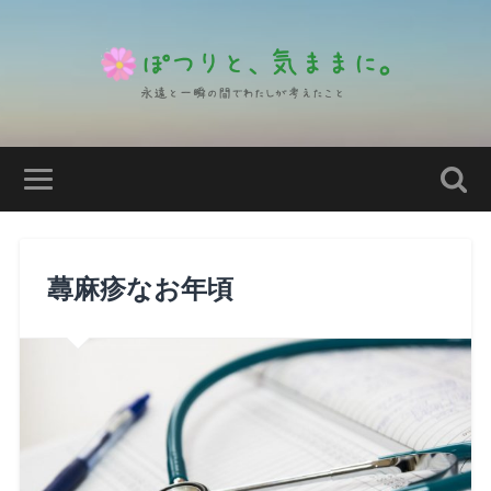
蕁麻疹なお年頃