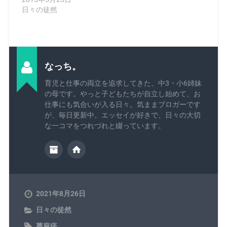
日々の徒然
なっち。
育児と仕事の両立を追求してきた、中3・小6姉妹
の母です。やっと子どもたちが自立し始めて、お
仕事にも気合いが入る日々。気ままブロガーです
が、毎日更新中。エッセイが好きで、日々の大切
な一コマをつれづれと綴っています。
2021年8月26日
日々の徒然
蕁麻疹