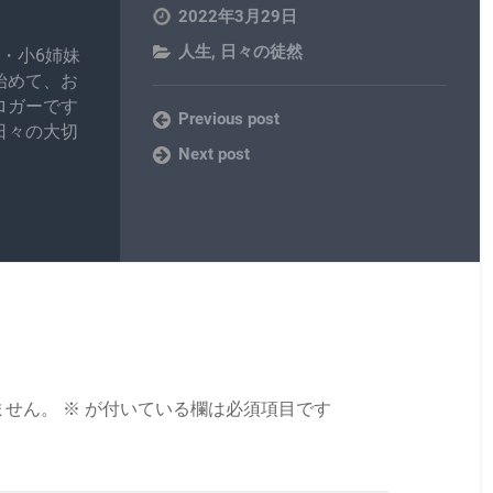
2022年3月29日
人生
,
日々の徒然
・小6姉妹
始めて、お
ロガーです
Previous post
日々の大切
Next post
ません。
※
が付いている欄は必須項目です