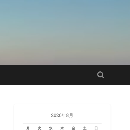
2026年8月
月
火
水
木
金
土
日