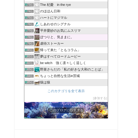
The 杞憂 in the rye
173位
のほほん日和
174位
ハートにマジマル
175位
しあわせのシグナル
176位
平井愛紗のお気にムスリマ
177位
ぽつりと、気ままに。
178位
虐待ストーカー
179位
帰って来た「ともコラム」
180位
夢はすべてロードムービー
181位
be witch 強く凛々しく逞しく
182位
野菜さらだの「私の好きな大和のことば」
183位
ちょっと自然な生活in茨城
184位
猿は猿
185位
このカテゴリを全て表示
参加する
このブログに投票する