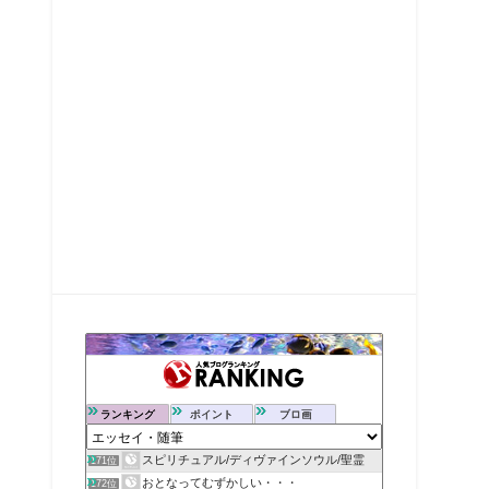
ランキング
ポイント
ブロ画
スピリチュアル/ディヴァインソウル/聖霊
171位
おとなってむずかしい・・・
172位