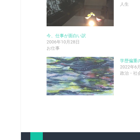
人生
今、仕事が面白い訳
2006年10月28日
お仕事
学歴偏重
2022年6
政治・社