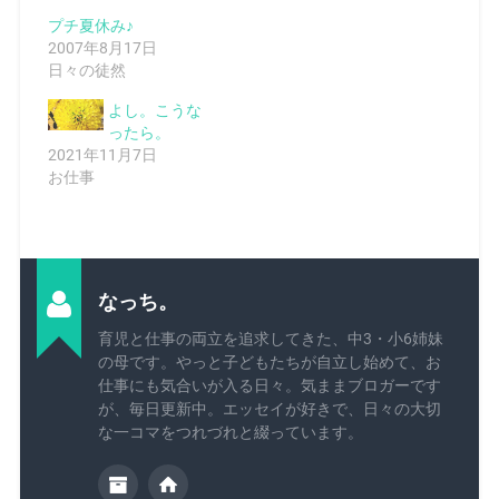
プチ夏休み♪
2007年8月17日
日々の徒然
よし。こうな
ったら。
2021年11月7日
お仕事
なっち。
育児と仕事の両立を追求してきた、中3・小6姉妹
の母です。やっと子どもたちが自立し始めて、お
仕事にも気合いが入る日々。気ままブロガーです
が、毎日更新中。エッセイが好きで、日々の大切
な一コマをつれづれと綴っています。