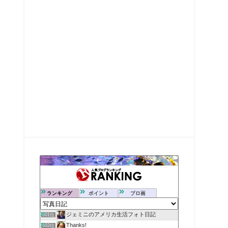
ランキング
ポイント
ブロ画
ジェミニのアメリカ生活フォト日記
601位
Thanks!
602位