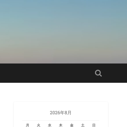
2026年8月
月
火
水
木
金
土
日