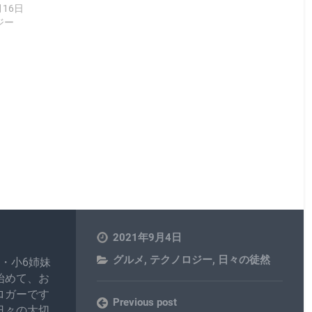
月16日
ジー
2021年9月4日
グルメ
,
テクノロジー
,
日々の徒然
・小6姉妹
始めて、お
ロガーです
Previous post
日々の大切