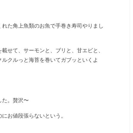
くれた角上魚類のお魚で手巻き寿司やりまし
を載せて、サーモンと、ブリと、甘エビと、
クルクルっと海苔を巻いてガブッといくよ
した。贅沢〜
のにお値段張らないという。