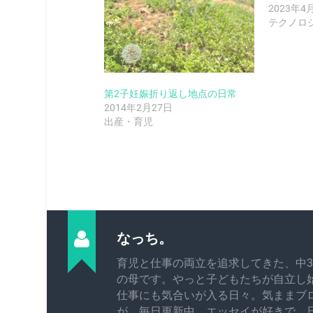
2023年4
テクノロ
第2子妊娠折り返し地点の日常
2014年2月27日
出産・育児
なっち。
育児と仕事の両立を追求してきた、中3
の母です。やっと子どもたちが自立し
仕事にも気合いが入る日々。気ままブ
が、毎日更新中。エッセイが好きで、