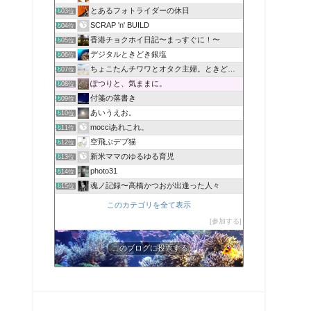
とあるフォトライダーの休日
603位
SCRAP 'n' BUILD
604位
香港チョクホイ日記〜まっすぐに！〜
605位
デジタルときどき銀塩
606位
ちょこたんチワワとオタク主婦。ときどきネイル
607位
ぽつりと、気ままに。
608位
付箋の落書き
609位
あいうえお。
610位
mocciあれこれ。
611位
空飛ぶデブ猫
612位
新米ママのゆるゆる育児
613位
photo31
614位
魂ノ記録〜高橋かつおが出逢った人々
615位
このカテゴリを全て表示
参加する
このブログに投票する