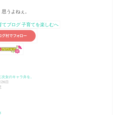
、思うよねぇ。
に次女のキャラ弁を。
月26日
児
存