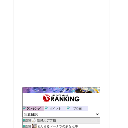
ランキング
ポイント
ブロ画
空飛ぶデブ猫
601位
まんまるドーナツのあなん中
602位