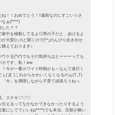
だね！！おめでとう！1歳前なのにすごい☆さ
(*^^*)
動した？？
で家中を移動してるよ◎男の子だと、歩けるよ
大変(>_<)と聞くので(^^;;のんびり歩き出せ
に構えております♪
ウケる(^з^)でもその気持ちはとーーーっても
バカです、私！ww
！！今が一番カワイイ時期かも～なんて道行く
(´Д` )これからかわいくなくなるのぉ(T_T)
い、「今」を満喫しながら子育て頑張ろうねっ
葉、ステキ♡♡♡
を伝えるってなかなかできなかったりするよう
葉にしてていいね(*^^*)でも本当、旦那が稼い