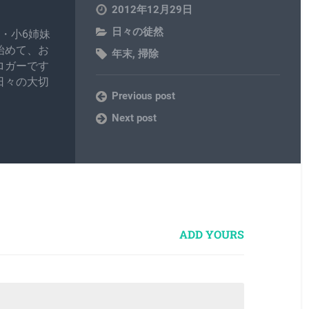
2012年12月29日
日々の徒然
・小6姉妹
始めて、お
年末
,
掃除
ロガーです
日々の大切
Previous post
Next post
ADD YOURS