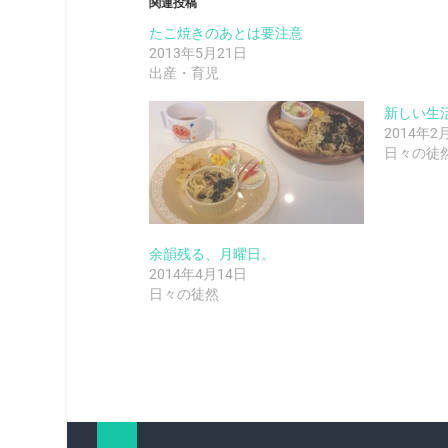
関連投稿
たこ焼きのあとは要注意
2013年5月21日
出産・育児
新しい生
2014年2
日々の徒
余韻残る、月曜日。
2014年4月14日
日々の徒然