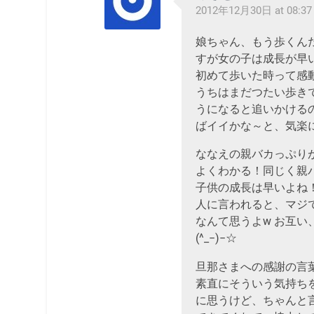
2012年12月30日 at 08:37
娘ちゃん、もう歩くん
すが女の子は成長が早いなぁ
初めて歩いた時って感
うちはまだつたい歩き
うになると追いかけるのが
ばイイかな～と、気楽
ななえの親バカっぷりが
よくわかる！同じく親
子供の成長は早いよね
人に言われると、マジでぇ
なんて思うよw お互
(^_−)−☆
旦那さまへの感謝の言
素直にそういう気持ち
に思うけど、ちゃんと言