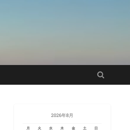
2026年8月
月
火
水
木
金
土
日