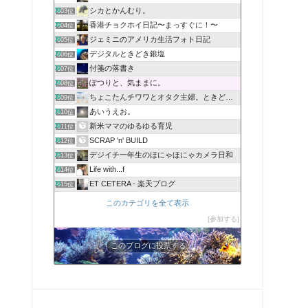
シカとかんむり。
603位
香港チョクホイ日記〜まっすぐに！〜
604位
ジェミニのアメリカ生活フォト日記
605位
デジタルときどき銀塩
606位
付箋の落書き
607位
ぽつりと、気ままに。
608位
ちょこたんチワワとオタク主婦。ときどきネイル
609位
あいうえお。
610位
新米ママのゆるゆる育児
611位
SCRAP 'n' BUILD
612位
デジイチ一年生のほにゃほにゃカメラ日和
613位
Life with...f
614位
ET CETERA - 楽天ブログ
615位
このカテゴリを全て表示
参加する
このブログに投票する