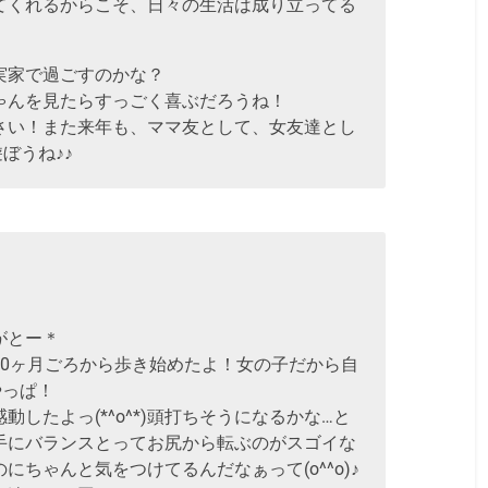
てくれるからこそ、日々の生活は成り立ってる
実家で過ごすのかな？
ゃんを見たらすっごく喜ぶだろうね！
さい！また来年も、ママ友として、女友達とし
ぼうね♪♪
がとー＊
10ヶ月ごろから歩き始めたよ！女の子だから自
やっぱ！
したよっ(*^o^*)頭打ちそうになるかな…と
手にバランスとってお尻から転ぶのがスゴイな
にちゃんと気をつけてるんだなぁって(o^^o)♪