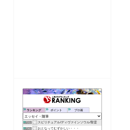
ランキング
ポイント
ブロ画
スピリチュアル/ディヴァインソウル/聖霊
172位
おとなってむずかしい・・・
173位