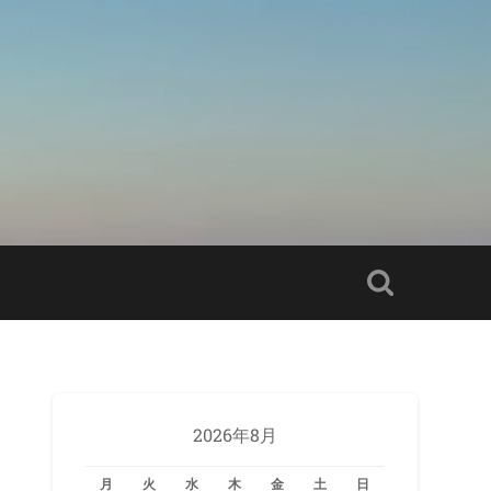
2026年8月
月
火
水
木
金
土
日