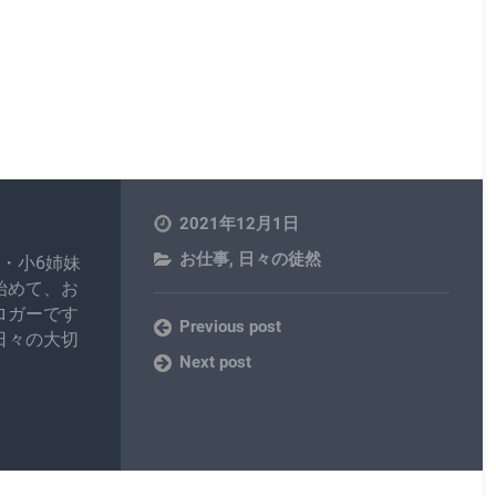
2021年12月1日
お仕事
,
日々の徒然
・小6姉妹
始めて、お
ロガーです
Previous post
日々の大切
Next post