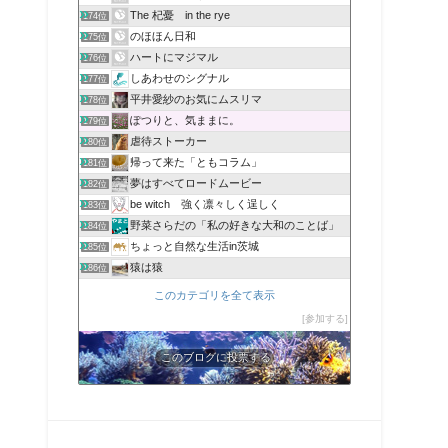
The 杞憂 in the rye
174位
のほほん日和
175位
ハートにマジマル
176位
しあわせのシグナル
177位
平井愛紗のお気にムスリマ
178位
ぽつりと、気ままに。
179位
虐待ストーカー
180位
帰って来た「ともコラム」
181位
夢はすべてロードムービー
182位
be witch 強く凛々しく逞しく
183位
野菜さらだの「私の好きな大和のことば」
184位
ちょっと自然な生活in茨城
185位
猿は猿
186位
このカテゴリを全て表示
参加する
このブログに投票する