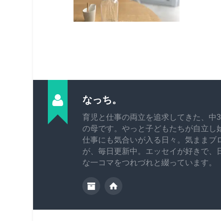
なっち。
育児と仕事の両立を追求してきた、中3
の母です。やっと子どもたちが自立し
仕事にも気合いが入る日々。気ままブ
が、毎日更新中。エッセイが好きで、
な一コマをつれづれと綴っています。