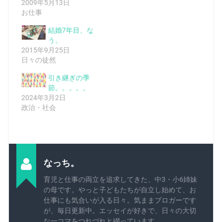
2009年5月13日
お仕事
結婚7年目、な
う。
2015年9月25日
日々の徒然
引き継ぎの季
節。。。。。
2024年3月2日
政治・社会
なっち。
育児と仕事の両立を追求してきた、中3・小6姉妹
の母です。やっと子どもたちが自立し始めて、お
仕事にも気合いが入る日々。気ままブロガーです
が、毎日更新中。エッセイが好きで、日々の大切
な一コマをつれづれと綴っています。