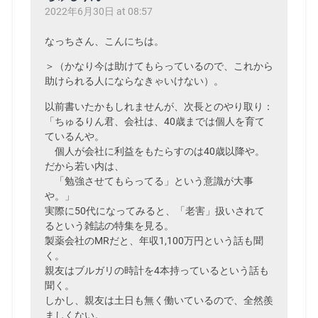
2022年6月30日 at 08:57
なっちさん、こんにちは。
＞（かなり今は助けてもらっているので、これから
助けられる人にならなきゃいけない）。
以前書いたかもしれませんが、次長とのやり取り：
「ちゅるりん君、会社は、40歳までは個人を育て
ているんや。
個人が会社に利益をもたらすのは40歳以降や。
だから若い内は、
「勉強させてもらってる」という意識が大事
や。」
実際に50代になってみると、「老害」扱いされて
るという雑誌の特集を見る。
製薬会社のMRだと、年収1,100万円という話も聞
く。
親友はブルガリの時計を4本持っているという話も
聞く。
しかし、親友は土日も無く働いているので、全然羨
ましくない。