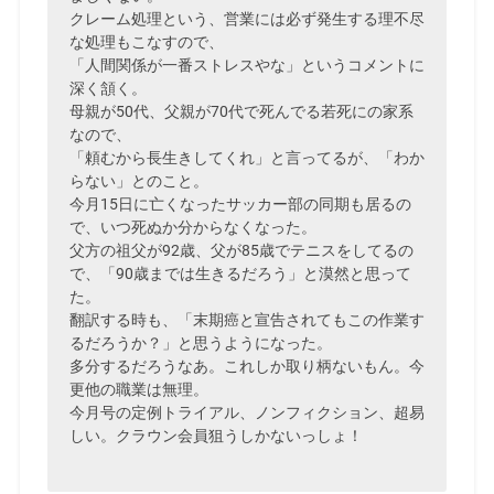
クレーム処理という、営業には必ず発生する理不尽
な処理もこなすので、
「人間関係が一番ストレスやな」というコメントに
深く頷く。
母親が50代、父親が70代で死んでる若死にの家系
なので、
「頼むから長生きしてくれ」と言ってるが、「わか
らない」とのこと。
今月15日に亡くなったサッカー部の同期も居るの
で、いつ死ぬか分からなくなった。
父方の祖父が92歳、父が85歳でテニスをしてるの
で、「90歳までは生きるだろう」と漠然と思って
た。
翻訳する時も、「末期癌と宣告されてもこの作業す
るだろうか？」と思うようになった。
多分するだろうなあ。これしか取り柄ないもん。今
更他の職業は無理。
今月号の定例トライアル、ノンフィクション、超易
しい。クラウン会員狙うしかないっしょ！