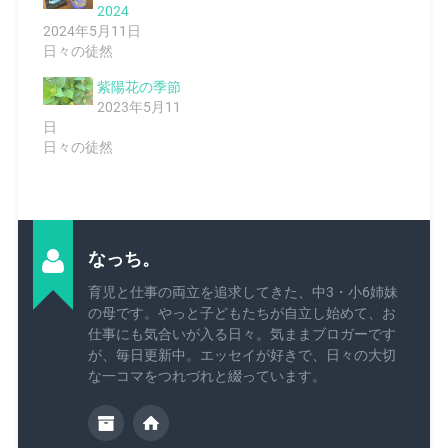
2024
2024年5月11日
日々の徒然
紫陽花の季節
2023年5月11
日
日々の徒然
なっち。
育児と仕事の両立を追求してきた、中3・小6姉妹
の母です。やっと子どもたちが自立し始めて、お
仕事にも気合いが入る日々。気ままブロガーです
が、毎日更新中。エッセイが好きで、日々の大切
な一コマをつれづれと綴っています。