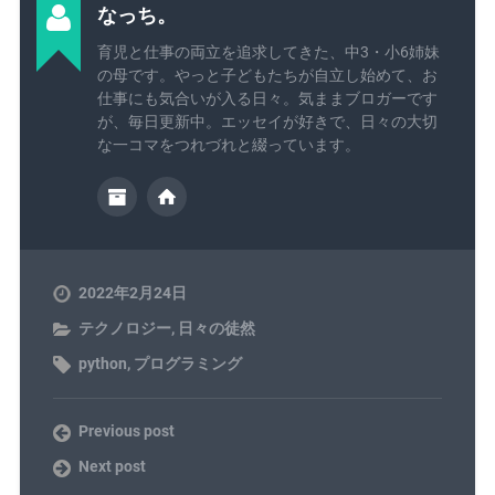
なっち。
育児と仕事の両立を追求してきた、中3・小6姉妹
の母です。やっと子どもたちが自立し始めて、お
仕事にも気合いが入る日々。気ままブロガーです
が、毎日更新中。エッセイが好きで、日々の大切
な一コマをつれづれと綴っています。
2022年2月24日
テクノロジー
,
日々の徒然
python
,
プログラミング
Previous post
Next post