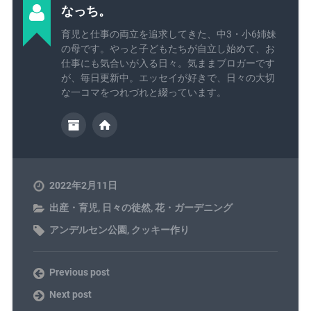
なっち。
育児と仕事の両立を追求してきた、中3・小6姉妹
の母です。やっと子どもたちが自立し始めて、お
仕事にも気合いが入る日々。気ままブロガーです
が、毎日更新中。エッセイが好きで、日々の大切
な一コマをつれづれと綴っています。
2022年2月11日
出産・育児
,
日々の徒然
,
花・ガーデニング
アンデルセン公園
,
クッキー作り
Previous post
Next post