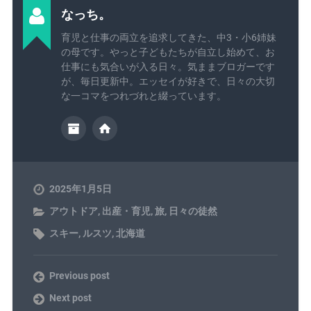
なっち。
育児と仕事の両立を追求してきた、中3・小6姉妹
の母です。やっと子どもたちが自立し始めて、お
仕事にも気合いが入る日々。気ままブロガーです
が、毎日更新中。エッセイが好きで、日々の大切
な一コマをつれづれと綴っています。
2025年1月5日
アウトドア
,
出産・育児
,
旅
,
日々の徒然
スキー
,
ルスツ
,
北海道
Previous post
Next post