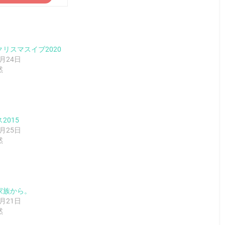
リスマスイブ2020
2月24日
然
2015
2月25日
然
家族から。
2月21日
然