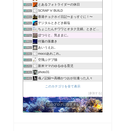
とあるフォトライダーの休日
602位
SCRAP 'n' BUILD
603位
香港チョクホイ日記〜まっすぐに！〜
604位
デジタルときどき銀塩
605位
ちょこたんチワワとオタク主婦。ときどきネイル
606位
ぽつりと、気ままに。
607位
付箋の落書き
608位
あいうえお。
609位
mocciあれこれ。
610位
空飛ぶデブ猫
611位
新米ママのゆるゆる育児
612位
photo31
613位
魂ノ記録〜高橋かつおが出逢った人々
614位
このカテゴリを全て表示
参加する
このブログに投票する