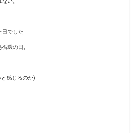
れない。
た日でした。
悪循環の日。
と感じるのか)