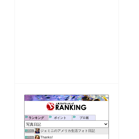
ランキング
ポイント
ブロ画
ジェミニのアメリカ生活フォト日記
600位
Thanks!
601位