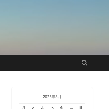
2026年8月
月
火
水
木
金
土
日