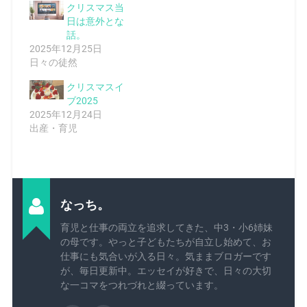
クリスマス当
日は意外とな
話。
2025年12月25日
日々の徒然
クリスマスイ
ブ2025
2025年12月24日
出産・育児
なっち。
育児と仕事の両立を追求してきた、中3・小6姉妹
の母です。やっと子どもたちが自立し始めて、お
仕事にも気合いが入る日々。気ままブロガーです
が、毎日更新中。エッセイが好きで、日々の大切
な一コマをつれづれと綴っています。