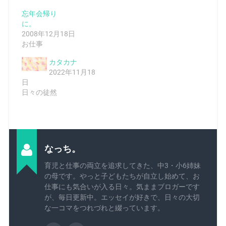
忘年会帰り
に。
2008年12月18日
お仕事
カタカナ
2022年11月18
日
日々の徒然
なっち。
育児と仕事の両立を追求してきた、中3・小6姉妹
の母です。やっと子どもたちが自立し始めて、お
仕事にも気合いが入る日々。気ままブロガーです
が、毎日更新中。エッセイが好きで、日々の大切
な一コマをつれづれと綴っています。