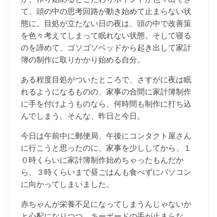
て、頭の中の思考回路が動き始めて止まらない状
態に。目処が立たない日の夜は、頭の中で改善策
を色々考えてしまって眠れない状態。そして寝る
のを諦めて、ゴソゴソベッドから起き出して家計
簿の制作に取りかかり始める自分。
ある程度目処がついたところで、さすがに夜は眠
れるようになるものの、家事の合間に家計簿制作
に手を付けようものなら、何時間も制作に打ち込
んでしまう。そんな、昨日と今日。
今日は午前中に郵便局、午後にコンタクト屋さん
に行こうと思ったのに、家事を少ししてから、１
０時くらいに家計簿制作始めちゃったもんだか
ら、３時くらいまで昼ごはんも食べずにパソコン
に向かってしまいました。
赤ちゃんが栄養不足になってしまうんじゃないか
と心配になりつつ、キーボードの手が止まらな