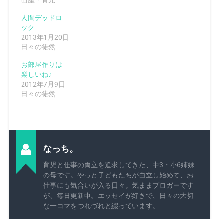
人間デッドロ
ック
2013年1月20日
日々の徒然
お部屋作りは
楽しいね♪
2012年7月9日
日々の徒然
なっち。
育児と仕事の両立を追求してきた、中3・小6姉妹
の母です。やっと子どもたちが自立し始めて、お
仕事にも気合いが入る日々。気ままブロガーです
が、毎日更新中。エッセイが好きで、日々の大切
な一コマをつれづれと綴っています。