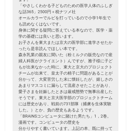
「やさしくわかる子どものための医学人体のふしぎ
な話365」2500円＋税ナツメ社
オールカラーでルビを打っているので小学1年生で
も読めなくはないです。
身体に関する疑問に答えている本なので、医学・薬
学の基礎には良いと思います。
お子さんを東大または京大の医学部に進学させたか
ったら是非読んでほしい本です。
森永乳業の親友に聞いた（粉ミルクの販売なので産
婦人科医がクライエント）んですが、雅子様に子ど
もが出来なかった時に、東大と京大のプロジェクト
チームが出来て、皇太子の精子に問題があることが
分かって、大変苦労した末に懐妊したが、嬉しさの
あまりマスコミに漏らして流産させたことがあり、
愛子さまを妊娠したときは厳戒態勢で無事出産した
そうです。東大と京大医学部のプロジェクトチーム
には歴史があり、戦前の731部隊（捕虜を生体実験
した。）とか、負の歴史もあるようです。
「BRAINSコンピュータに賭けた男たち」1，2巻。
漫画です。コンピュータの歴史を
分かりやすく書いています。上記の本、既に持って