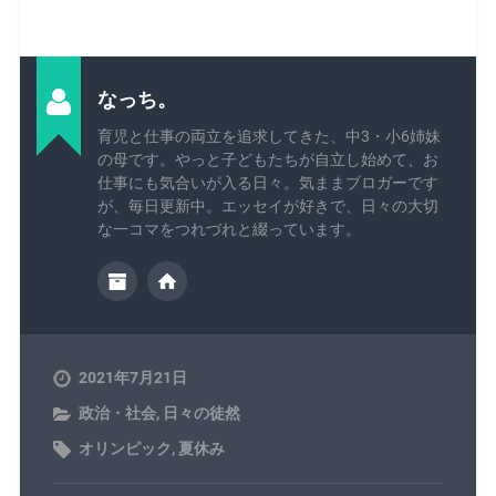
なっち。
育児と仕事の両立を追求してきた、中3・小6姉妹
の母です。やっと子どもたちが自立し始めて、お
仕事にも気合いが入る日々。気ままブロガーです
が、毎日更新中。エッセイが好きで、日々の大切
な一コマをつれづれと綴っています。
2021年7月21日
政治・社会
,
日々の徒然
オリンピック
,
夏休み