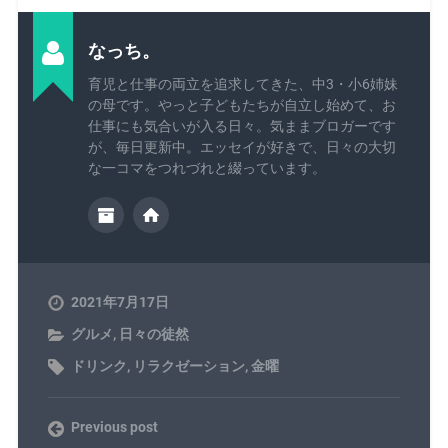
なっち。
育児と仕事の両立を追求してきた、中3・小6姉妹
の母です。やっと子どもたちが自立し始めて、お
仕事にも気合いが入る日々。気ままブロガーです
が、毎日更新中。エッセイが好きで、日々の大切
な一コマをつれづれと綴っています。
2021年7月17日
グルメ
,
日々の徒然
ドリンク
,
リラクゼーション
,
金曜
Previous post