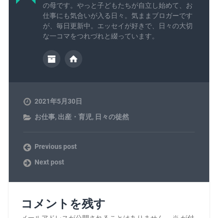
の母です。やっと子どもたちが自立し始めて、お
仕事にも気合いが入る日々。気ままブロガーです
が、毎日更新中。エッセイが好きで、日々の大切
な一コマをつれづれと綴っています。
2021年5月30日
お仕事
,
出産・育児
,
日々の徒然
Previous post
Next post
コメントを残す