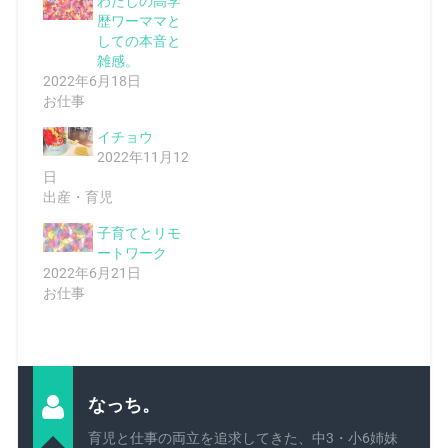
わたしの高学
歴ワーママと
しての本音と
雑感。
2022年6月18日
お仕事
イチョウ
2022年11月12
日
出産・育児
子育てとリモ
ートワーク
2022年6月21日
お仕事
なっち。
育児と仕事の両立を追求してきた、中3・小6姉妹