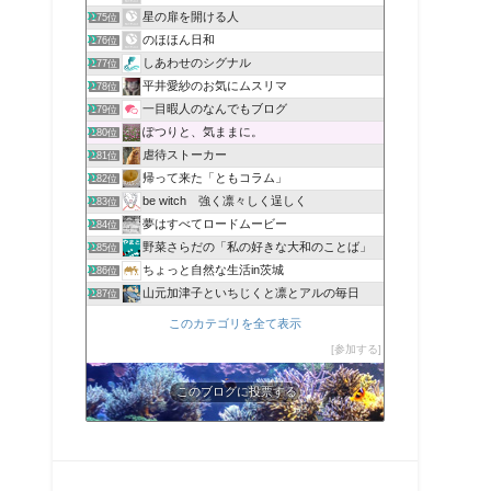
星の扉を開ける人
175位
のほほん日和
176位
しあわせのシグナル
177位
平井愛紗のお気にムスリマ
178位
一目暇人のなんでもブログ
179位
ぽつりと、気ままに。
180位
虐待ストーカー
181位
帰って来た「ともコラム」
182位
be witch 強く凛々しく逞しく
183位
夢はすべてロードムービー
184位
野菜さらだの「私の好きな大和のことば」
185位
ちょっと自然な生活in茨城
186位
山元加津子といちじくと凛とアルの毎日
187位
このカテゴリを全て表示
参加する
このブログに投票する