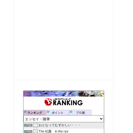
ランキング
ポイント
ブロ画
おとなってむずかしい・・・
173位
The 杞憂 in the rye
174位