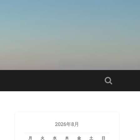
2026年8月
月
火
水
木
金
土
日