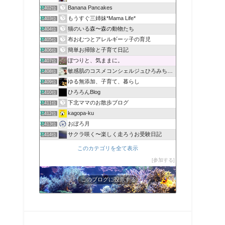
Banana Pancakes
1402位
もうすぐ三姉妹*Mama Life*
1403位
猫のいる森〜森の動物たち
1404位
布おむつとアレルギーッ子の育児
1405位
簡単お掃除と子育て日記
1406位
ぽつりと、気ままに。
1407位
敏感肌のコスメコンシェルジュひろみちのブログ
1408位
ゆる無添加、子育て、暮らし
1409位
ひろろんBlog
1410位
下北ママのお散歩ブログ
1411位
kagopa-ku
1412位
おぼろ月
1413位
サクラ咲く〜楽しく走ろうお受験日記
1414位
このカテゴリを全て表示
参加する
このブログに投票する