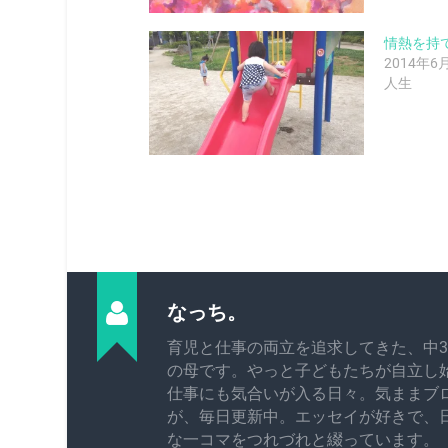
情熱を持
2014年6
人生
なっち。
育児と仕事の両立を追求してきた、中3
の母です。やっと子どもたちが自立し
仕事にも気合いが入る日々。気ままブ
が、毎日更新中。エッセイが好きで、
な一コマをつれづれと綴っています。