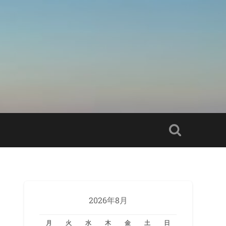
2026年8月
月
火
水
木
金
土
日