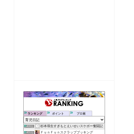
ランキング
ポイント
ブロ画
杉本瑛生すぎもとえいせいスケボー奮闘記
1400位
ＦｕｎＦｕｎスクラップブッキング
1401位