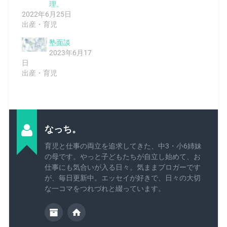
理。
2022年6月25日
出産・育児
塾面談
2023年6月17
日
出産・育児
なっち。
育児と仕事の両立を追求してきた、中3・小6姉妹
の母です。やっと子どもたちが自立し始めて、お
仕事にも気合いが入る日々。気ままブロガーです
が、毎日更新中。エッセイが好きで、日々の大切
な一コマをつれづれと綴っています。