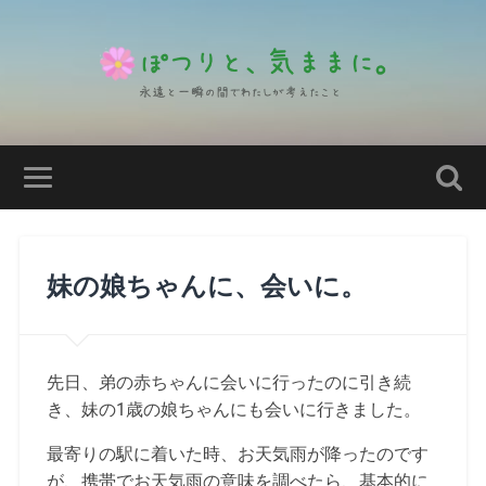
妹の娘ちゃんに、会いに。
先日、弟の赤ちゃんに会いに行ったのに引き続
き、妹の1歳の娘ちゃんにも会いに行きました。
最寄りの駅に着いた時、お天気雨が降ったのです
が、携帯でお天気雨の意味を調べたら、基本的に