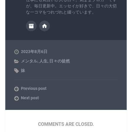
が、毎日更新中。エッセイが好きで、日々の大切
な一コマをつれづれと綴っています。
2023年8月6日
メンタル
,
人生
,
日々の徒然
妹
Previous post
Next post
COMMENTS ARE CLOSED.