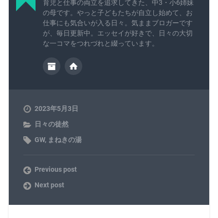
育児と仕事の両立を追求してきた、中3・小6姉妹
の母です。やっと子どもたちが自立し始めて、お
仕事にも気合いが入る日々。気ままブロガーです
が、毎日更新中。エッセイが好きで、日々の大切
な一コマをつれづれと綴っています。
2023年5月3日
日々の徒然
GW
,
まねきの湯
Previous post
Next post