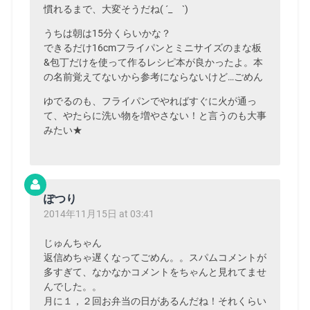
慣れるまで、大変そうだね( ´_ゝ`)
うちは朝は15分くらいかな？
できるだけ16cmフライパンとミニサイズのまな板
&包丁だけを使って作るレシピ本が良かったよ。本
の名前覚えてないから参考にならないけど…ごめん
ゆでるのも、フライパンでやればすぐに火が通っ
て、やたらに洗い物を増やさない！と言うのも大事
みたい★
ぽつり
2014年11月15日 at 03:41
じゅんちゃん
返信めちゃ遅くなってごめん。。スパムコメントが
多すぎて、なかなかコメントをちゃんと見れてませ
んでした。。
月に１，２回お弁当の日があるんだね！それくらい