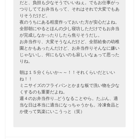
だと、負担も少なそうでいいねぇ。でもお仕事がっ
つりしててお弁当もって、それはそれで大変でもあ
りそうだけど。
夜のうちにある程度作っておいた方が安心だよね。
全部朝にやるとほんの少し寝坊しただけでもお弁当
が完成しなかったりしたら焦りそうだし。
お弁当作り、大変そうなんだけど、全部給食の幼稚
園とかもあったんだけど、お弁当作りそんなに嫌い
じゃないし、何にもないのも寂しいなぁって思った
りね。
朝は１５分くらいか～～！！それくらいだといい
ね！！
ミニサイズのフライパンとかまな板で洗い物を少な
くするのも重要だよね。
週４のお弁当作り…どうなることやら。たぶん、適
当な日は本当に適当になっちゃうかも。冷凍食品と
か使って気楽にいこうっと（笑）