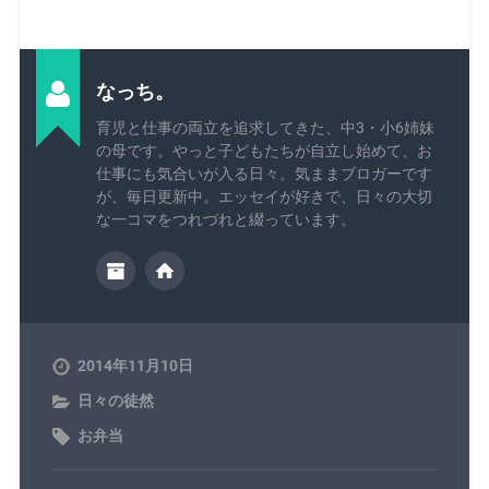
なっち。
育児と仕事の両立を追求してきた、中3・小6姉妹
の母です。やっと子どもたちが自立し始めて、お
仕事にも気合いが入る日々。気ままブロガーです
が、毎日更新中。エッセイが好きで、日々の大切
な一コマをつれづれと綴っています。
2014年11月10日
日々の徒然
お弁当