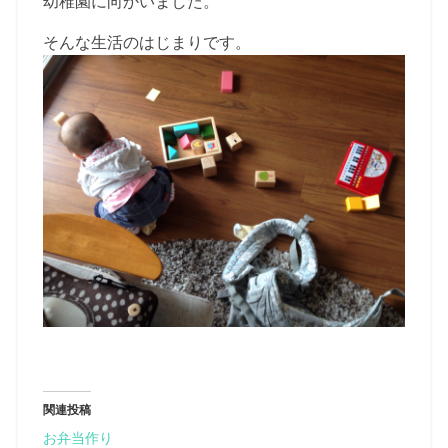
幼稚園に向かいました。
そんな生活のはじまりです。
関連投稿
お弁当作り