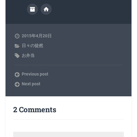
2015年4月20日
日々の徒然
お弁当
Previous post
Next post
2 Comments