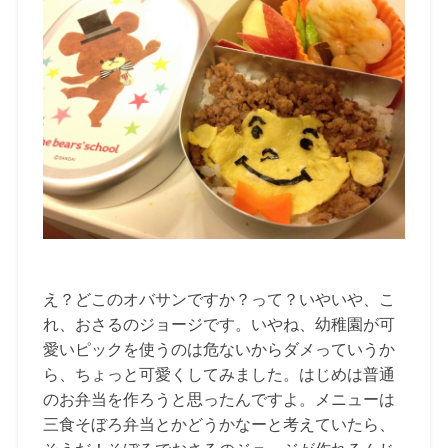
え？どこのオバサンですか？って？いやいや、こ
れ、おさるのジョージです。いやね、幼稚園が可
愛いピックを使うのは危ないからダメっていうか
ら、ちょっと可愛くしてみました。はじめは普通
のお弁当を作ろうと思ったんですよ。メニューは
三食そぼろ弁当とかどうかなーと考えていたら、