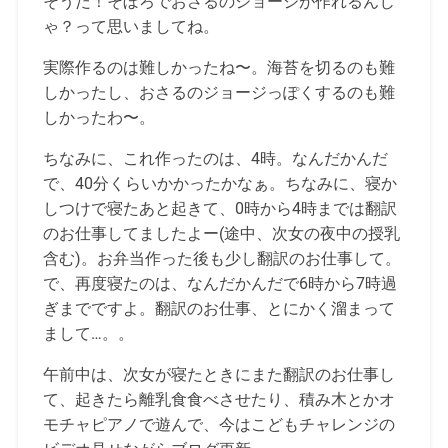
そうだ！そぼろでおさるのジョージが作れるんじ
ゃ？って思いましてね。
実際作るのは難しかったね〜。海苔を切るのも難
しかったし、おさるのジョージっぽくするのも難
しかったわ〜。
ちなみに、これ作ったのは、4時。なんだかんだ
で、40分くらいかかったかなぁ。ちなみに、寝か
しつけで寝たあと起きて、0時から4時までは翻訳
のお仕事してましたよー(途中、次女の夜中の授乳
含む)。お弁当作った後も少し翻訳のお仕事して。
で、再度寝たのは、なんだかんだで6時から7時過
ぎまでですよ。翻訳のお仕事、とにかく溜まって
まして…。。
午前中は、次女が寝たときにまた翻訳のお仕事し
て、起きたら離乳食食べさせたり、積み木とかオ
モチャピアノで遊んで、今はこどもチャレンジの