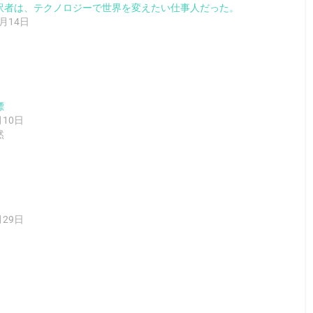
訳者は、テクノロジーで世界を変えたい仕事人だった。
0月14日
標
月10日
然
。
月29日