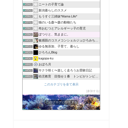
ニートの子育て論
1434位
新潟暮らしのススメ
1435位
もうすぐ三姉妹*Mama Life*
1436位
猫のいる森〜森の動物たち
1437位
布おむつとアレルギーッ子の育児
1438位
ぽつりと、気ままに。
1439位
敏感肌のコスメコンシェルジュひろみちのブログ
1440位
ゆる無添加、子育て、暮らし
1441位
ひろろんBlog
1442位
kagopa-ku
1443位
おぼろ月
1444位
サクラ咲く〜楽しく走ろうお受験日記
1445位
幼児教育 目指せ１番 トンビがトンビを産んで鷹に育てます
1446位
このカテゴリを全て表示
参加する
このブログに投票する