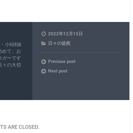
2022年12月15日
日々の徒然
・小6姉妹
始めて、お
ロガーです
Previous post
日々の大切
Next post
S ARE CLOSED.