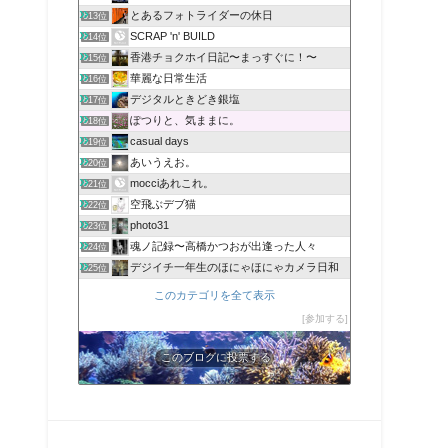
とあるフォトライダーの休日
613位
SCRAP 'n' BUILD
614位
香港チョクホイ日記〜まっすぐに！〜
615位
華麗な日常生活
616位
デジタルときどき銀塩
617位
ぽつりと、気ままに。
618位
casual days
619位
あいうえお。
620位
mocciあれこれ。
621位
空飛ぶデブ猫
622位
photo31
623位
魂ノ記録〜高橋かつおが出逢った人々
624位
デジイチ一年生のほにゃほにゃカメラ日和
625位
このカテゴリを全て表示
参加する
このブログに投票する