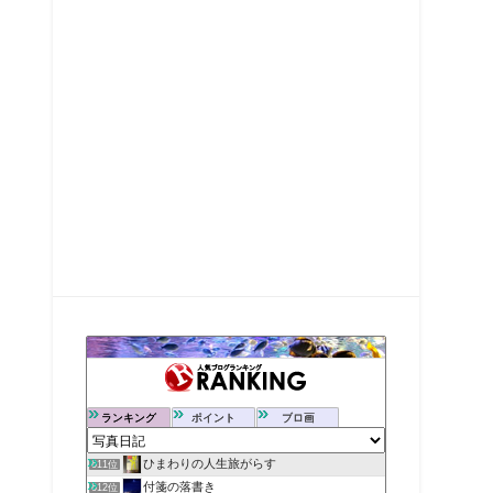
ランキング
ポイント
ブロ画
ひまわりの人生旅がらす
611位
付箋の落書き
612位