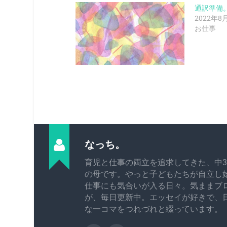
通訳準備
2022年8
お仕事
なっち。
育児と仕事の両立を追求してきた、中3
の母です。やっと子どもたちが自立し
仕事にも気合いが入る日々。気ままブ
が、毎日更新中。エッセイが好きで、
な一コマをつれづれと綴っています。