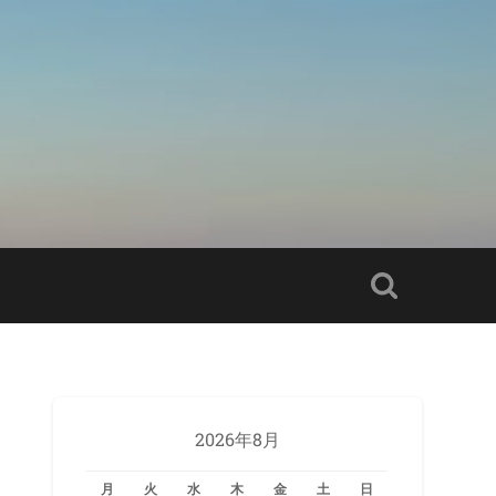
2026年8月
月
火
水
木
金
土
日