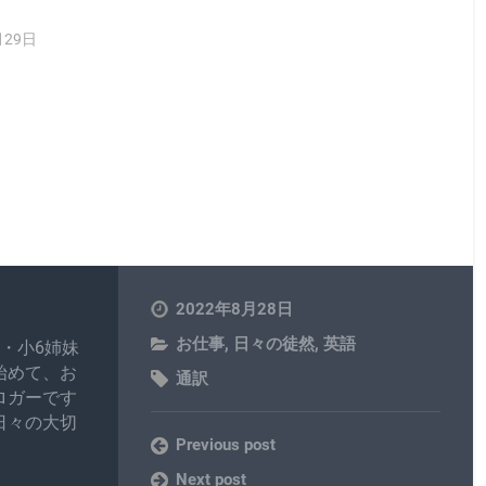
。
月29日
2022年8月28日
お仕事
,
日々の徒然
,
英語
・小6姉妹
始めて、お
通訳
ロガーです
日々の大切
Previous post
Next post