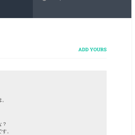
ADD YOURS
は。
な？
です。