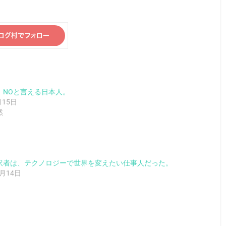
、NOと言える日本人。
月15日
然
訳者は、テクノロジーで世界を変えたい仕事人だった。
0月14日