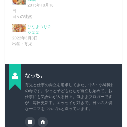
2015年10月18
日
日々の徒然
ひなまつり２
０２２
2022年3月3日
出産・育児
なっち。
育児と仕事の両立を追求してきた、中3・小6姉妹
の母です。やっと子どもたちが自立し始めて、お
仕事にも気合いが入る日々。気ままブロガーです
が、毎日更新中。エッセイが好きで、日々の大切
な一コマをつれづれと綴っています。