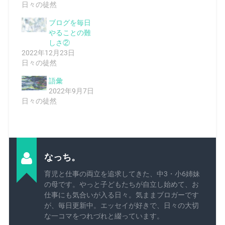
日々の徒然
ブログを毎日
やることの難
しさ②
2022年12月23日
日々の徒然
語彙
2022年9月7日
日々の徒然
なっち。
育児と仕事の両立を追求してきた、中3・小6姉妹
の母です。やっと子どもたちが自立し始めて、お
仕事にも気合いが入る日々。気ままブロガーです
が、毎日更新中。エッセイが好きで、日々の大切
な一コマをつれづれと綴っています。