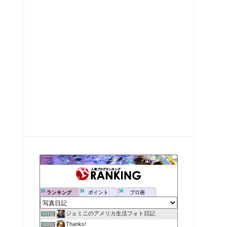
ランキング
ポイント
ブロ画
ジェミニのアメリカ生活フォト日記
601位
Thanks!
602位