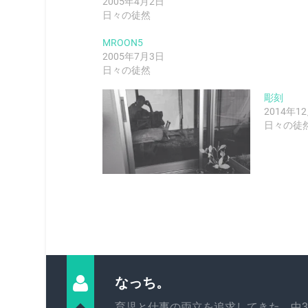
2005年4月2日
日々の徒然
MROON5
2005年7月3日
日々の徒然
彫刻
2014年1
日々の徒
なっち。
育児と仕事の両立を追求してきた、中3