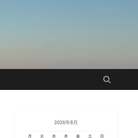
2026年8月
月
火
水
木
金
土
日