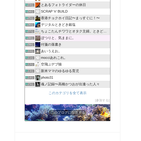
とあるフォトライダーの休日
603位
SCRAP 'n' BUILD
604位
香港チョクホイ日記〜まっすぐに！〜
605位
デジタルときどき銀塩
606位
ちょこたんチワワとオタク主婦。ときどきネイル
607位
ぽつりと、気ままに。
608位
付箋の落書き
609位
あいうえお。
610位
mocciあれこれ。
611位
空飛ぶデブ猫
612位
新米ママのゆるゆる育児
613位
photo31
614位
魂ノ記録〜高橋かつおが出逢った人々
615位
このカテゴリを全て表示
参加する
このブログに投票する