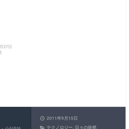
2月27日
然
2011年9月15日
テクノロジー
,
日々の徒然
・小6姉妹