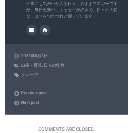
仕事にも気合いが入る日々。気ままブロガーです
が、毎日更新中。エッセイが好きで、日々の大切
な一コマをつれづれと綴っています。
2023年8月3日
出産・育児
,
日々の徒然
クレープ
Previous post
Next post
COMMENTS ARE CLOSED.