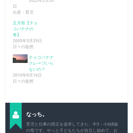
2022年2月20
日
出産・育児
五月祭【チョ
コバナナの
巻】
2005年5月29日
日々の徒然
チョコバナナ
クレープいら
ないの？
2010年8月16日
日々の徒然
なっち。
育児と仕事の両立を追求してきた、中3・小6姉妹
の母です。やっと子どもたちが自立し始めて、お