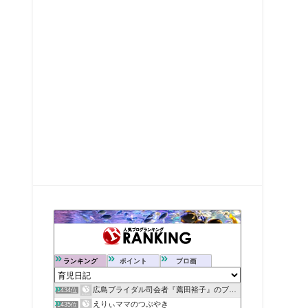
ランキング
ポイント
ブロ画
広島ブライダル司会者『薦田裕子』のブログ
1434位
えりぃママのつぶやき
1435位