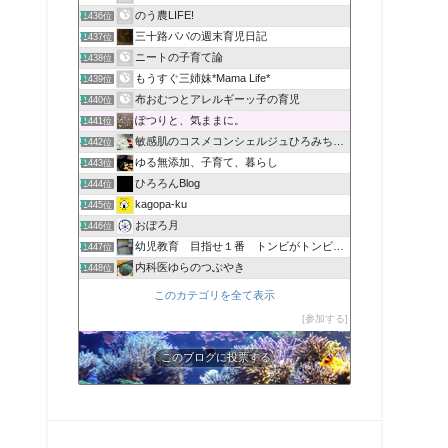
のう農LIFE!
1436位
三十路パパの週末育児日記
1437位
ニートの子育て論
1438位
もうすぐ三姉妹*Mama Life*
1439位
布おむつとアレルギーッ子の育児
1440位
ぽつりと、気ままに。
1441位
敏感肌のコスメコンシェルジュひろみちのブログ
1442位
ゆる無添加、子育て、暮らし
1443位
ひろろんBlog
1444位
kagopa-ku
1445位
おぼろ月
1446位
幼児教育 目指せ１番 トンビがトンビを産んで鷹に育てます
1447位
内科医ゆらのつぶやき
1448位
このカテゴリを全て表示
参加する
このブログに投票する