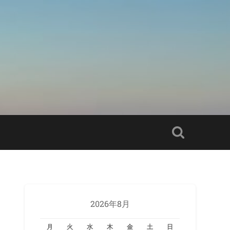
2026年8月
月
火
水
木
金
土
日