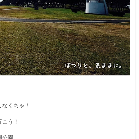
しなくちゃ！
行こう！
洲公園。