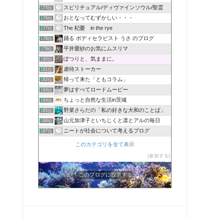
スピリチュアル/ディヴァインソウル/聖霊
175位
おとなってむずかしい・・・
176位
The 杞憂 in the rye
177位
踊る ボディセラピスト うさ のブログ
178位
平井愛紗のお気にムスリマ
179位
ぽつりと、気ままに。
180位
虐待ストーカー
181位
帰って来た「ともコラム」
182位
夢はすべてロードムービー
183位
ちょっと自然な生活in茨城
184位
野菜さらだの「私の好きな大和のことば」
185位
山元加津子といちじくと凛とアルの毎日
186位
ニートが社会について考えるブログ
187位
このカテゴリを全て表示
参加する
このブログに投票する