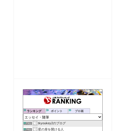
ランキング
ポイント
ブロ画
tkyoukey2のブログ
173位
星の扉を開ける人
174位