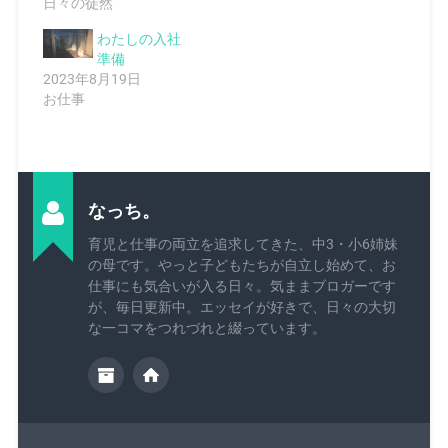
日々の徒然
わたしの入社
準備
2023年8月19日
お仕事
なっち。
育児と仕事の両立を追求してきた、中3・小6姉妹
の母です。やっと子どもたちが自立し始めて、お
仕事にも気合いが入る日々。気ままブロガーです
が、毎日更新中。エッセイが好きで、日々の大切
な一コマをつれづれと綴っています。