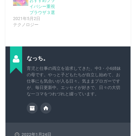
おすすめプラ
イバシー重視
ブラウザ３選
2021年5月2日
テクノロジー
なっち。
育児と仕事の両立を追求してきた、中3・小6姉妹
の母です。やっと子どもたちが自立し始めて、お
仕事にも気合いが入る日々。気ままブロガーです
が、毎日更新中。エッセイが好きで、日々の大切
な一コマをつれづれと綴っています。
2022年1月24日