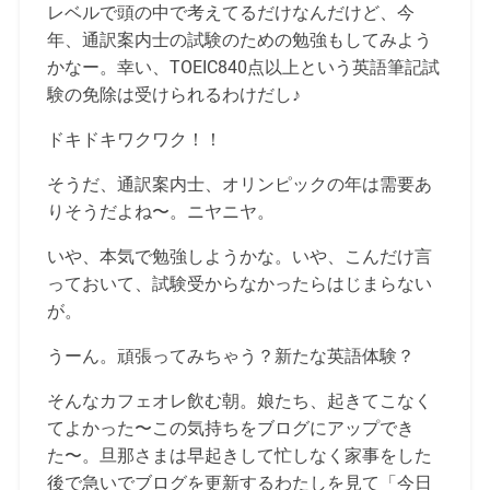
レベルで頭の中で考えてるだけなんだけど、今
年、通訳案内士の試験のための勉強もしてみよう
かなー。幸い、TOEIC840点以上という英語筆記試
験の免除は受けられるわけだし♪
ドキドキワクワク！！
そうだ、通訳案内士、オリンピックの年は需要あ
りそうだよね〜。ニヤニヤ。
いや、本気で勉強しようかな。いや、こんだけ言
っておいて、試験受からなかったらはじまらない
が。
うーん。頑張ってみちゃう？新たな英語体験？
そんなカフェオレ飲む朝。娘たち、起きてこなく
てよかった〜この気持ちをブログにアップでき
た〜。旦那さまは早起きして忙しなく家事をした
後で急いでブログを更新するわたしを見て「今日