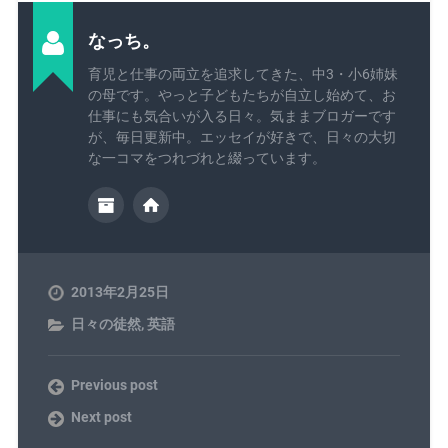
なっち。
育児と仕事の両立を追求してきた、中3・小6姉妹
の母です。やっと子どもたちが自立し始めて、お
仕事にも気合いが入る日々。気ままブロガーです
が、毎日更新中。エッセイが好きで、日々の大切
な一コマをつれづれと綴っています。
2013年2月25日
日々の徒然
,
英語
Previous post
Next post