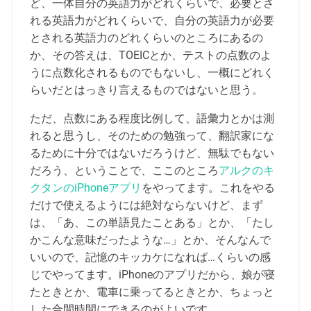
ど、一体自分の英語力がどれくらいで、必要とさ
れる英語力がどれくらいで、自分の英語力が必要
とされる英語力のどれくらいのところにあるの
か、その答えは、TOEICとか、テストの点数のよ
うに点数化されるものでもないし、一概にどれく
らいだとはっきり言えるものではないと思う。
ただ、点数にある程度比例して、語彙力とかは測
れると思うし、そのための勉強って、翻訳家にな
るために十分ではないだろうけど、無駄でもない
だろう、ということで、ここのところ
アルクのキ
クタンのiPhoneアプリ
をやってます。これをやる
だけで使えるようには絶対ならないけど、まず
は、「あ、この単語見たことある」とか、「たし
かこんな意味だったような…」とか、そんなんで
いいので、記憶のキッカケになれば…くらいの感
じでやってます。iPhoneのアプリだから、娘が寝
たときとか、電車に乗ってるときとか、ちょっと
した合間時間にできるのがよいです。