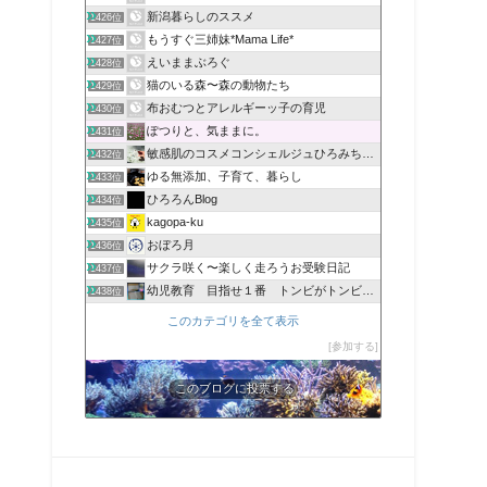
新潟暮らしのススメ
1426位
もうすぐ三姉妹*Mama Life*
1427位
えいままぶろぐ
1428位
猫のいる森〜森の動物たち
1429位
布おむつとアレルギーッ子の育児
1430位
ぽつりと、気ままに。
1431位
敏感肌のコスメコンシェルジュひろみちのブログ
1432位
ゆる無添加、子育て、暮らし
1433位
ひろろんBlog
1434位
kagopa-ku
1435位
おぼろ月
1436位
サクラ咲く〜楽しく走ろうお受験日記
1437位
幼児教育 目指せ１番 トンビがトンビを産んで鷹に育てます
1438位
このカテゴリを全て表示
参加する
このブログに投票する