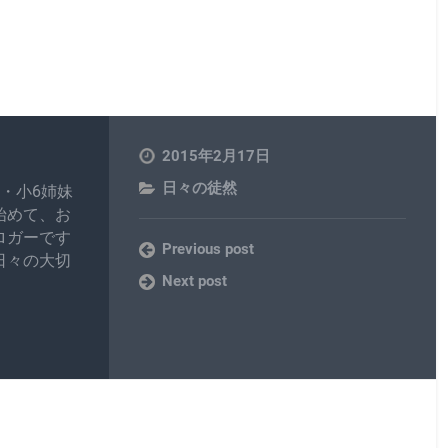
2015年2月17日
日々の徒然
・小6姉妹
始めて、お
ロガーです
Previous post
日々の大切
Next post