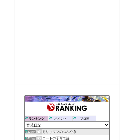
ランキング
ポイント
ブロ画
えりぃママのつぶやき
1424位
ニートの子育て論
1425位