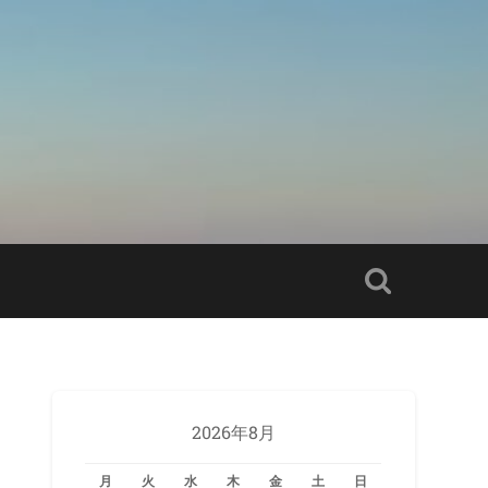
2026年8月
月
火
水
木
金
土
日