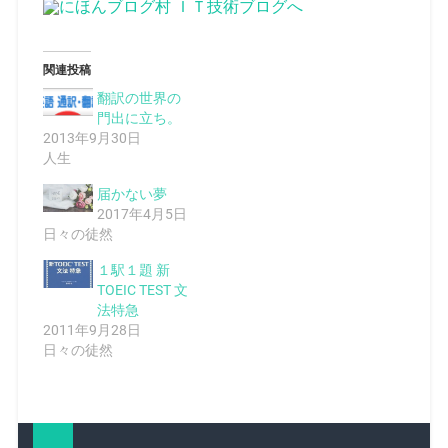
関連投稿
翻訳の世界の
門出に立ち。
2013年9月30日
人生
届かない夢
2017年4月5日
日々の徒然
１駅１題 新
TOEIC TEST 文
法特急
2011年9月28日
日々の徒然