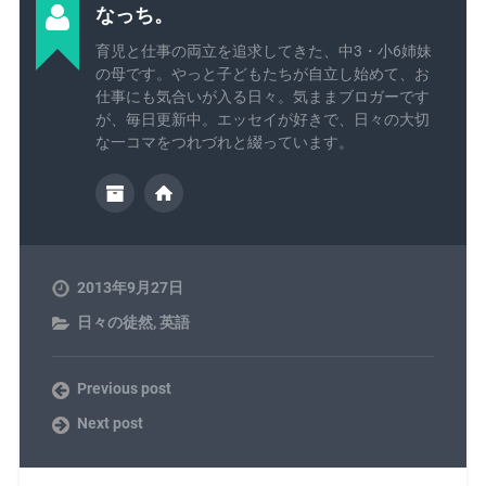
なっち。
育児と仕事の両立を追求してきた、中3・小6姉妹
の母です。やっと子どもたちが自立し始めて、お
仕事にも気合いが入る日々。気ままブロガーです
が、毎日更新中。エッセイが好きで、日々の大切
な一コマをつれづれと綴っています。
2013年9月27日
日々の徒然
,
英語
Previous post
Next post