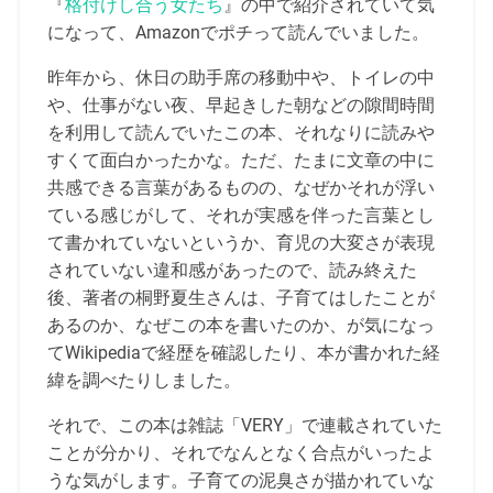
『
格付けし合う女たち
』の中で紹介されていて気
になって、Amazonでポチって読んでいました。
昨年から、休日の助手席の移動中や、トイレの中
や、仕事がない夜、早起きした朝などの隙間時間
を利用して読んでいたこの本、それなりに読みや
すくて面白かったかな。ただ、たまに文章の中に
共感できる言葉があるものの、なぜかそれが浮い
ている感じがして、それが実感を伴った言葉とし
て書かれていないというか、育児の大変さが表現
されていない違和感があったので、読み終えた
後、著者の桐野夏生さんは、子育てはしたことが
あるのか、なぜこの本を書いたのか、が気になっ
てWikipediaで経歴を確認したり、本が書かれた経
緯を調べたりしました。
それで、この本は雑誌「VERY」で連載されていた
ことが分かり、それでなんとなく合点がいったよ
うな気がします。子育ての泥臭さが描かれていな