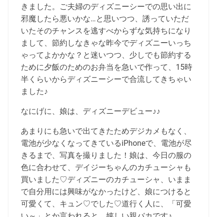
きました。ご夫婦のディズニーシーでの思い出に
邪魔したら悪いかな…と思いつつ、誘っていただ
いたそのチャンスを逃すべからずな気持ちになり
まして、節約しなきゃな昨今でディズニーいっち
ゃってよかかな？と迷いつつ、少しでも節約する
ために夕飯のためのお弁当を急いで作って、15時
半くらいからディズニーシーで合流してきちゃい
ました♪
なにげに、娘は、ディズニーデビュー♪♪
あまりにも急いで出てきたためデジカメもなく、
電池が少なくなってきているiPhoneで、電池が尽
きるまで、写真を撮りました！娘は、今日の服の
色に合わせて、デイジーちゃんのカチューシャも
買いました♡ディズニーのカチューシャ、いまま
で自分用には興味がなかったけど、娘につけると
可愛くて、キュン♡でした♡道行く人に、「可愛
い～」とか言われると、嬉しい親バカです♪