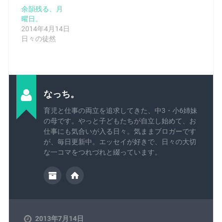
余韻残る、月
曜日。
2014年4月14日
日々の徒然
なっち。
育児と仕事の両立を追求してきた、中3・小6姉妹
の母です。やっと子どもたちが自立し始めて、お
仕事にも気合いが入る日々。気ままブロガーです
が、毎日更新中。エッセイが好きで、日々の大切
な一コマをつれづれと綴っています。
2013年7月14日