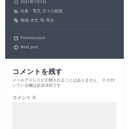
2021年7月3日
出産・育児
,
日々の徒然
勉強
,
次女
,
母
,
長女
Previous post
Next post
コメントを残す
メールアドレスが公開されることはありません。
※
が付
いている欄は必須項目です
コメント
※