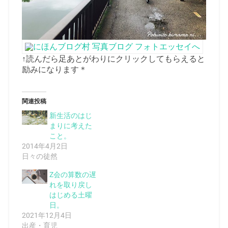
↑読んだら足あとがわりにクリックしてもらえると
励みになります＊
関連投稿
新生活のはじ
まりに考えた
こと。
2014年4月2日
日々の徒然
Z会の算数の遅
れを取り戻し
はじめる土曜
日。
2021年12月4日
出産・育児